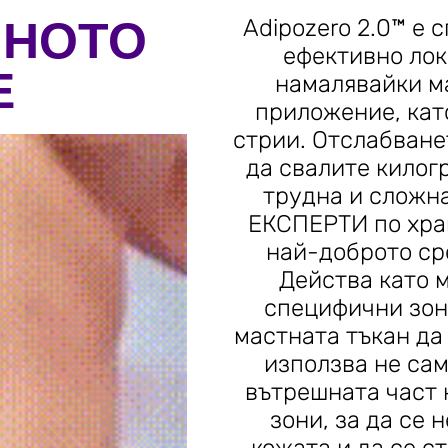
НОТО
Adipozero 2.0™ е 
ефективно лок
Е
намалявайки ма
приложение, като
стрии. Отслабванет
да свалите килогр
трудна и сложна
ЕКСПЕРТИ по хран
най-доброто ср
Действа като 
специфични зон
мастната тъкан да
използва не сам
вътрешната част 
зони, за да се 
кожата и да се с