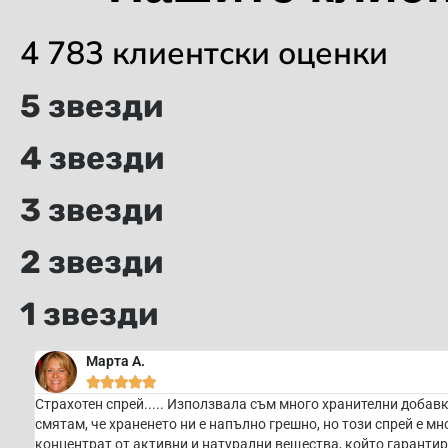
4 783 клиентски оценки
5 звезди
4 звезди
3 звезди
2 звезди
1 звезди
Марта А.





Страхотен спрей..... Използвала съм много хранителни добав
смятам, че храненето ни е напълно грешно, но този спрей е мн
концентрат от активни и натурални вещества, който гаранти