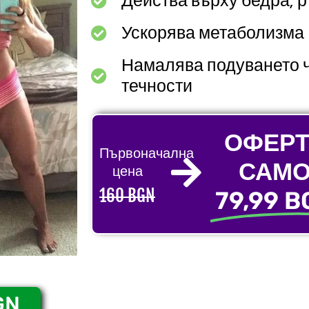
Действа върху бедра, р
Ускорява метаболизма
Намалява подуването ч
течности
ОФЕРТ
Първоначална
САМ
цена
160 BGN
79,99 B
GN