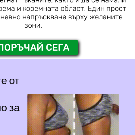
рема и коремната област. Един прост
дневно напръскване върху желаните
зони.
ПОРЪЧАЙ СЕГА
е от
о
о за