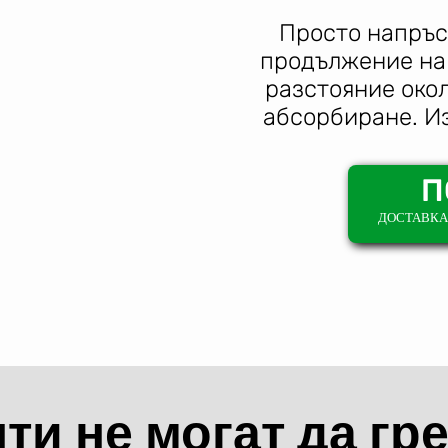
Просто напръс
продължение на 
разстояние око
абсорбиране. Из
П
ДОСТАВКА 
и не могат да гре