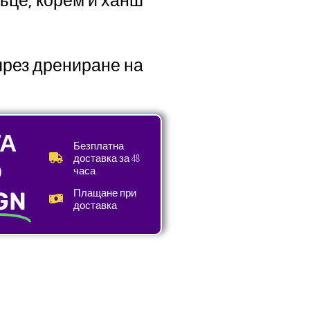
ъце, корем и ханш
рез дрениране на
А
Безплатна
доставка за 48
О
часа
Плащане при
GN
доставка