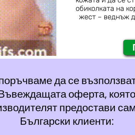
обиколката на ко
жест – веднъж 
поръчваме да се възползват
Въвеждащата оферта, коят
изводителят предостави сам
Български клиенти: