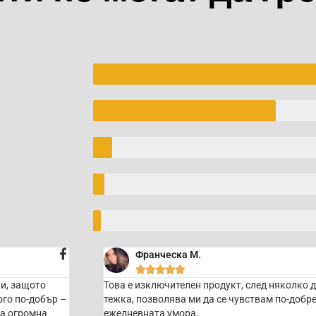
Франческа М.





ки, защото
Това е изключителен продукт, след няколко д
ого по-добър –
тежка, позволява ми да се чувствам по-добре 
ра огромна
ежедневната умора.