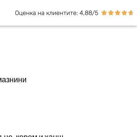
Оценка на клиентите: 4,88/5





 мазнини