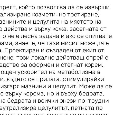
спреят, който позволява да се извърши
ализирано козметично третиране,
знините и целулита на мястото на
 действа и върху кожа, засегната от
о не е лесна задача и ако се опитвате
ами, знаете, че тази мисия може да е
. Проектиран и създаден от екип от
ене, този локално действащ спрей е
едство за оформен и стегнат корем.
мощен ускорител на метаболизма в
и, където се прилага, стимулирайки
 изгаря мазнини и целулит. Може да се
о върху корема, но и върху бедрата,
на бедрата и всички онези по-трудни
неутрализира целулитът, петната по
тегнат тъканите, както и да се намали