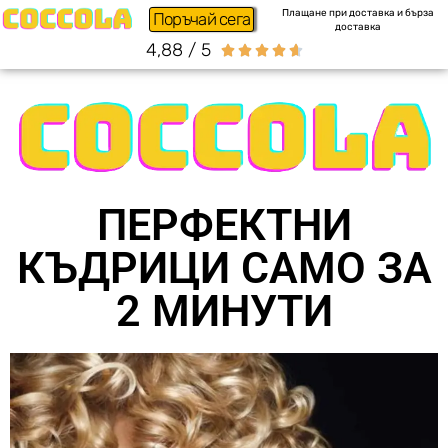
Плащане при доставка и бърза
Поръчай сега
доставка
4,88 / 5





ПЕРФЕКТНИ
КЪДРИЦИ САМО ЗА
2 МИНУТИ