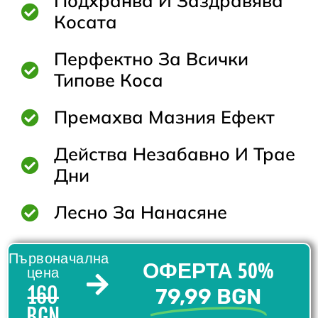
Подхранва И Заздравява
Косата
Перфектно За Всички
Типове Коса
Премахва Мазния Ефект
Действа Незабавно И Трае
Дни
Лесно За Нанасяне
Първоначална
ОФЕРТА 50%
цена
160
79,99 BGN
BGN