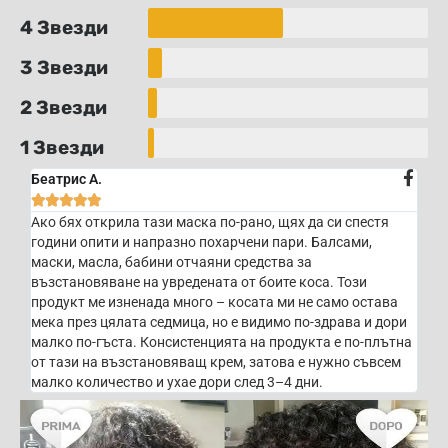
4 Звезди
3 Звезди
2 Звезди
1 Звезди
Беатрис А.





Ако бях открила тази маска по-рано, щях да си спестя
години опити и напразно похарчени пари. Балсами,
маски, масла, бабини отчаяни средства за
възстановяване на увредената от боите коса. Този
продукт ме изненада много – косата ми не само остава
мека през цялата седмица, но е видимо по-здрава и дори
малко по-гъста. Консистенцията на продукта е по-плътна
от тази на възстановяващ крем, затова е нужно съвсем
малко количество и ухае дори след 3–4 дни.