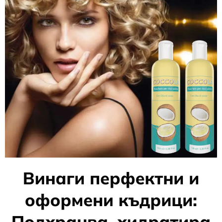
Винаги перфектни и
оформени къдрици:
Подхранва, хидратира