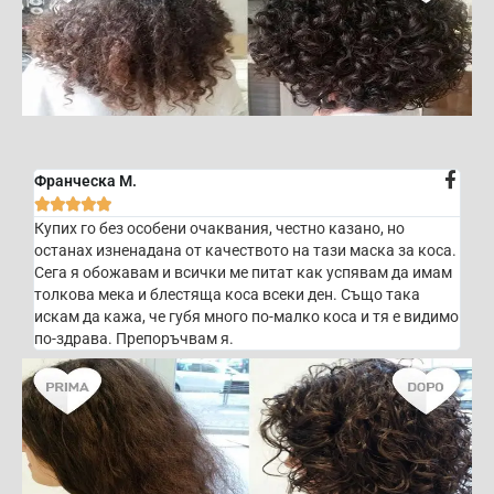
Франческа М.





Купих го без особени очаквания, честно казано, но
останах изненадана от качеството на тази маска за коса.
Сега я обожавам и всички ме питат как успявам да имам
толкова мека и блестяща коса всеки ден. Също така
искам да кажа, че губя много по-малко коса и тя е видимо
по-здрава. Препоръчвам я.