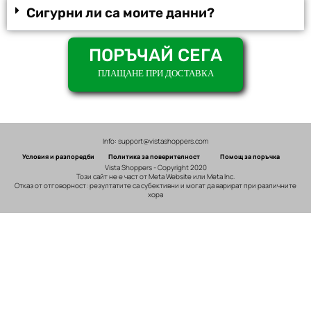
Сигурни ли са моите данни?
ПОРЪЧАЙ СЕГА
ПЛАЩАНЕ ПРИ ДОСТАВКА
Info: support@vistashoppers.com
Условия и разпоредби
Политика за поверителност
Помощ за поръчка
Vista Shoppers - Copyright 2020
Този сайт не е част от Meta Website или Meta Inc.
Отказ от отговорност: резултатите са субективни и могат да варират при различните
хора