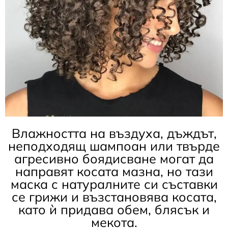
Влажността на въздуха, дъждът,
неподходящ шампоан или твърде
агресивно боядисване могат да
направят косата мазна, но тази
маска с натуралните си съставки
се грижи и възстановява косата,
като ѝ придава обем, блясък и
мекота.