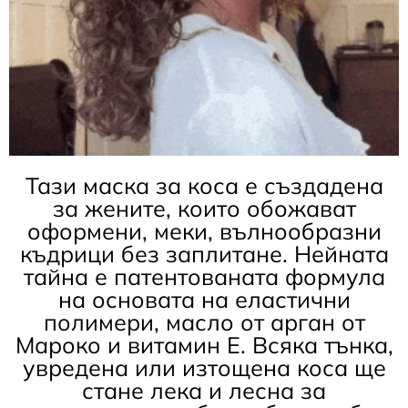
Тази маска за коса е създадена
за жените, които обожават
оформени, меки, вълнообразни
къдрици без заплитане. Нейната
тайна е патентованата формула
на основата на еластични
полимери, масло от арган от
Мароко и витамин Е. Всяка тънка,
увредена или изтощена коса ще
стане лека и лесна за