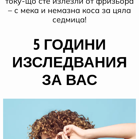
току-що сте излезли от фризьора
– с мека и немазна коса за цяла
седмица!
5 ГОДИНИ
ИЗСЛЕДВАНИЯ
ЗА ВАС