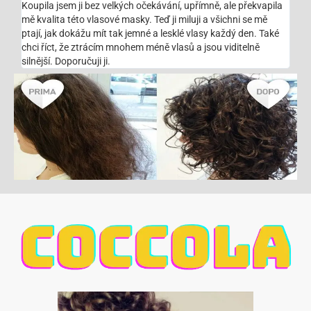
Koupila jsem ji bez velkých očekávání, upřímně, ale překvapila
mě kvalita této vlasové masky. Teď ji miluji a všichni se mě
ptají, jak dokážu mít tak jemné a lesklé vlasy každý den. Také
chci říct, že ztrácím mnohem méně vlasů a jsou viditelně
silnější. Doporučuji ji.