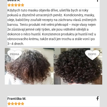
Beáta A.





Kdybych tuto masku objevila dříve, ušetřila bych si roky
pokusů a zbytečně utracených peněz. Kondicionéry, masky,
oleje, babiččiny zoufalé recepty na záchranu vlasů zničených
barvou. Tento produkt mě velmi překvapil – moje vlasy nejen
že zůstávají jemné celý týden, ale jsou viditelně silnější a
dokonce o něco hustší. Konzistence produktu je hustší než u
obnovovacího krému, takže stačí jen trochu a stále voní i po
3–4 dnech.
Františka M.




