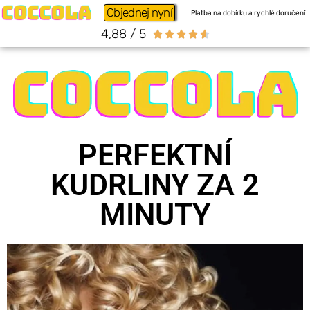
Objednej nyní
Platba na dobírku a rychlé doručení
4,88 / 5





PERFEKTNÍ
KUDRLINY ZA 2
MINUTY