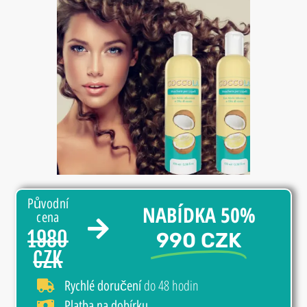
Původní
NABÍDKA 50%
cena
1980
990 CZK
CZK
do 48 hodin
Rychlé doručení
Platba na dobírku