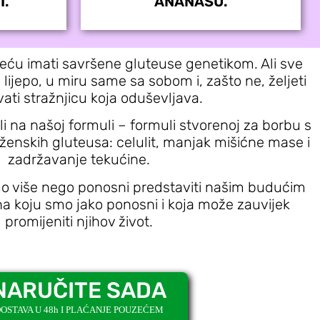
I.
ANANASU.
eću imati savršene gluteuse genetikom. Ali sve
 lijepo, u miru same sa sobom i, zašto ne, željeti
ati stražnjicu koja oduševljava.
i na našoj formuli – formuli stvorenoj za borbu s
enskih gluteusa: celulit, manjak mišićne mase i
zadržavanje tekućine.
mo više nego ponosni predstaviti našim budućim
a koju smo jako ponosni i koja može zauvijek
promijeniti njihov život.
NARUČITE SADA
OSTAVA U 48h I PLAĆANJE POUZEĆEM