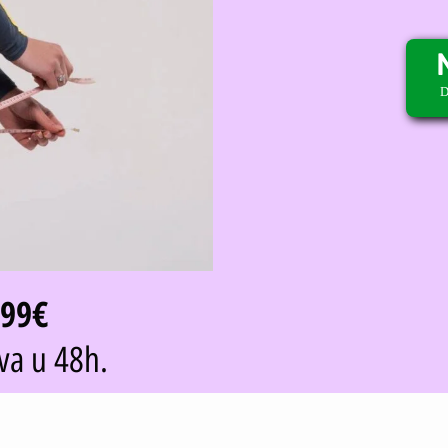
D
,99€
va u 48h.