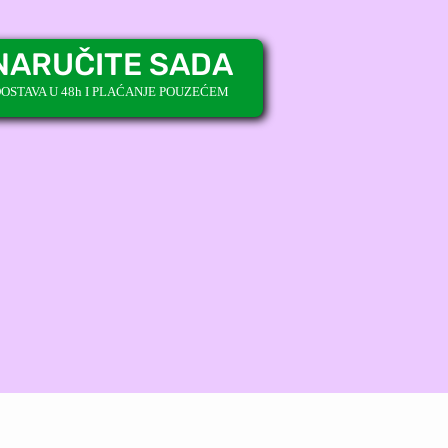
NARUČITE SADA
OSTAVA U 48h I PLAĆANJE POUZEĆEM