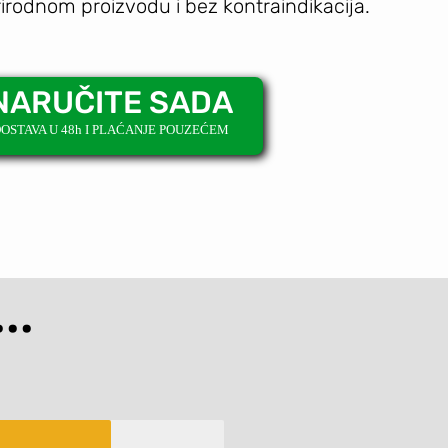
irodnom proizvodu i bez kontraindikacija.
NARUČITE SADA
OSTAVA U 48h I PLAĆANJE POUZEĆEM
..