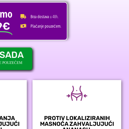
amo
u 48h.
Brza dostava
9€
.
Plaćanje pouzećem
 SADA
JE POUZEĆEM
VANJA
PROTIV LOKALIZIRANIH
JUJUĆI
MASNOĆA ZAHVALJUJUĆI