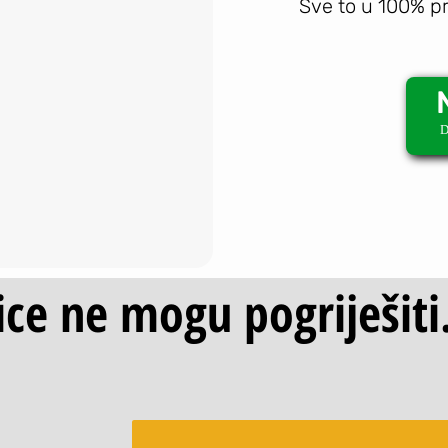
Sve to u 100% pr
D
ice ne mogu pogriješiti.