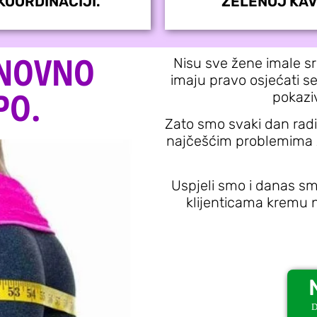
KOORDINACIJI.
ZELENOJ KAV
ONOVNO
Nisu sve žene imale sr
imaju pravo osjećati se
PO.
pokaziv
Zato smo svaki dan radil
najčešćim problemima ž
Uspjeli smo i danas s
klijenticama kremu n
D