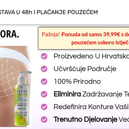
TAVA U 48h I PLAĆANJE POUZEĆEM
PORA.
Pažnja!
Ponuda od samo 39,99€ s d
pouzećem uskoro istječ
Proizvedeno U Hrvatsko
Učvršćuje Područje
100% Prirodno
Eliminira
Zadržavanje Tek
Redefinira Konture Vaš
Trenutno Djelovanje
Već