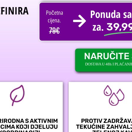
FINIRA
Ponuda s
Početna
cijena.
za.
39,9
79€
NARUČITE
DOSTAVA U 48h I PLAĆAN
RIRODNA S AKTIVNIM
PROTIV ZADRŽA
CIMA KOJI DJELUJU
TEKUĆINE ZAHVAL