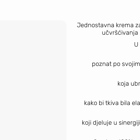
Jednostavna krema za 
učvršćivanja 
U 
poznat po svojim
koja ub
kako bi tkiva bila e
koji djeluje u sinerg