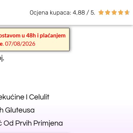
Ocjena kupaca: 4,88 / 5.





ostavom u 48h i plaćanjem
e
. 07/08/2026
j.
ućine I Celulit
ih Gluteusa
 Od Prvih Primjena