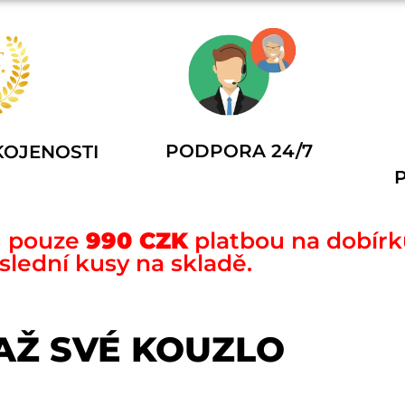
PODPORA 24/7
OJENOSTI
u pouze
990 CZK
platbou na dobírk
slední kusy na skladě.
AŽ SVÉ KOUZLO