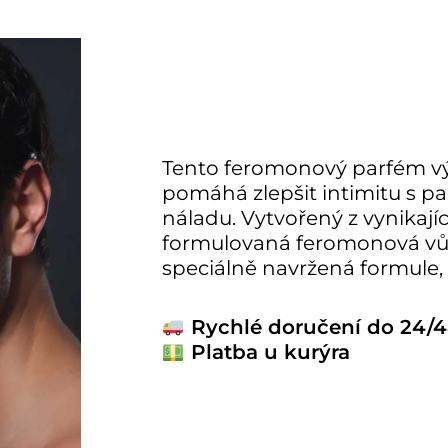
Tento feromonový parfém vý
pomáhá zlepšit intimitu s p
náladu. Vytvořený z vynikají
formulovaná feromonová vůn
speciálně navržená formule, 
Rychlé doručení do 24/4
Platba u kurýra