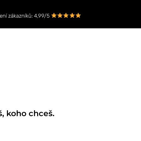
ní zákazníků: 4,99/5
š, koho chceš.