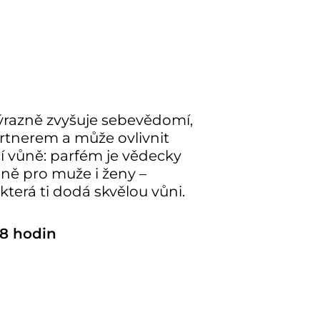
razně zvyšuje sebevědomí,
artnerem a může ovlivnit
cí vůně: parfém je vědecky
ě pro muže i ženy –
která ti dodá skvělou vůni.
8 hodin