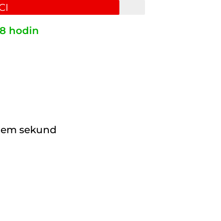
CI
8 hodin
ěhem sekund