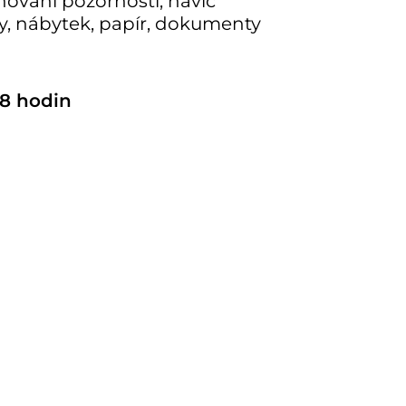
hování pozornosti, navíc
ny, nábytek, papír, dokumenty
8 hodin