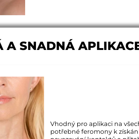
 A SNADNÁ APLIKAC
Vhodný pro aplikaci na všechn
potřebné feromony k získání