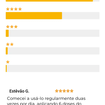
Estêvão G.





Comecei a usá-lo regularmente duas
vezes por dia, aplicando 6 doses do