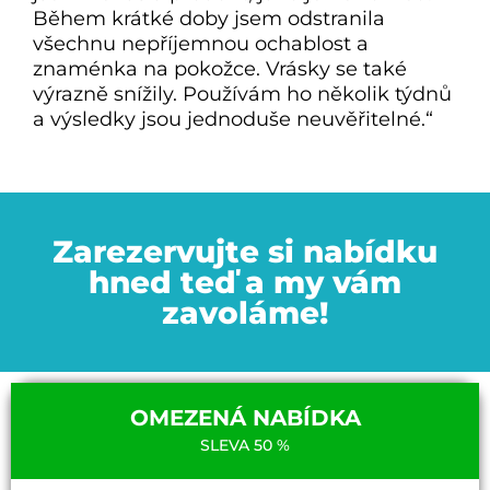
Během krátké doby jsem odstranila
všechnu nepříjemnou ochablost a
znaménka na pokožce. Vrásky se také
výrazně snížily. Používám ho několik týdnů
a výsledky jsou jednoduše neuvěřitelné.“
Zarezervujte si nabídku
hned teď a my vám
zavoláme!
OMEZENÁ NABÍDKA
SLEVA 50 %