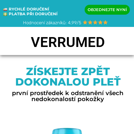
RYCHLÉ DORUČENÍ
OBJEDNEJTE NYNÍ
PLATBA PŘI DORUČENÍ
Hodnocení zákazníků: 4,99/5
VERRUMED
ZÍSKEJTE ZPĚT
DOKONALOU PLEŤ
první prostředek k odstranění všech
nedokonalostí pokožky