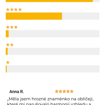
Anna R.





„Měla jsem hrozné znaménko na obličeji,
které mi narušovalo harmonii vzhledu a