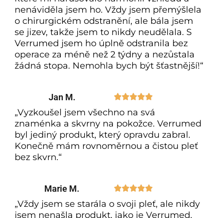
nenáviděla jsem ho. Vždy jsem přemýšlela
o chirurgickém odstranění, ale bála jsem
se jizev, takže jsem to nikdy neudělala. S
Verrumed jsem ho úplně odstranila bez
operace za méně než 2 týdny a nezůstala
žádná stopa. Nemohla bych být šťastnější!“
Jan M.





„Vyzkoušel jsem všechno na svá
znaménka a skvrny na pokožce. Verrumed
byl jediný produkt, který opravdu zabral.
Konečně mám rovnoměrnou a čistou pleť
bez skvrn.“
Marie M.





„Vždy jsem se starála o svoji pleť, ale nikdy
jsem nenašla produkt, jako je Verrumed.