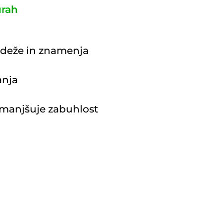
urah
adeže in znamenja
anja
zmanjšuje zabuhlost