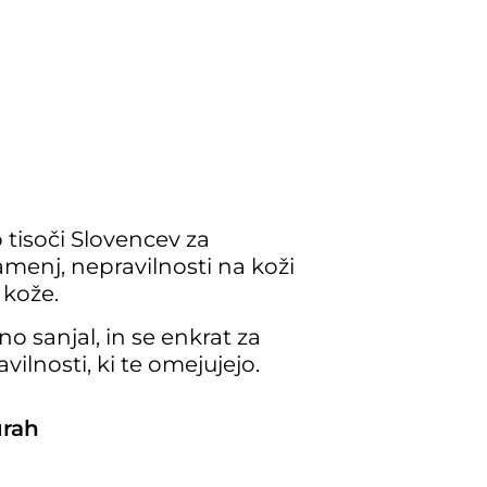
o tisoči Slovencev za
menj, nepravilnosti na koži
 kože.
dno sanjal, in se enkrat za
vilnosti, ki te omejujejo.
urah