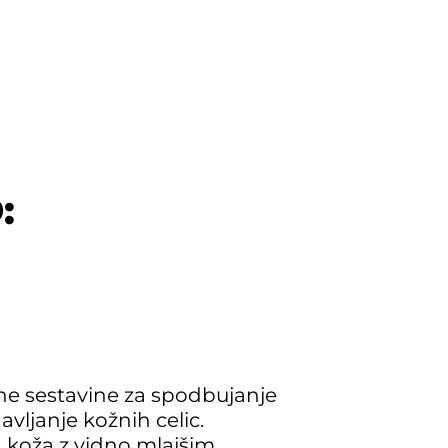
:
e sestavine za spodbujanje
vljanje kožnih celic.
 koža z vidno mlajšim