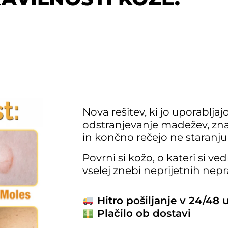
Nova rešitev, ki jo uporabljaj
odstranjevanje madežev, zna
in končno rečejo ne staranju
Povrni si kožo, o kateri si ve
vselej znebi neprijetnih nepra
Hitro pošiljanje v 24/48 
Plačilo ob dostavi