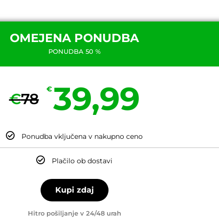
OMEJENA PONUDBA
PONUDBA 50 %
39,99
€
€
78
Ponudba vključena v nakupno ceno
Plačilo ob dostavi
Kupi zdaj
Hitro pošiljanje v 24/48 urah