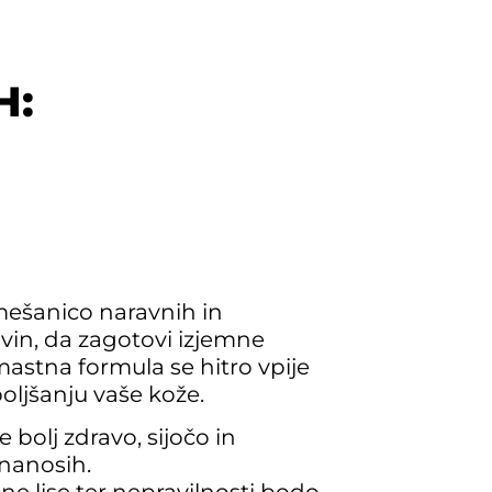
H:
ešanico naravnih in
in, da zagotovi izjemne
mastna formula se hitro vpije
boljšanju vaše kože.
bolj zdravo, sijočo in
nanosih.