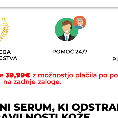
POMOČ 24/7
IJA
JSTVA
P
le
39,99€
z možnostjo plačila po p
na zadnje zaloge.
I SERUM, KI ODSTRA
AVILNOSTI KOŽE.