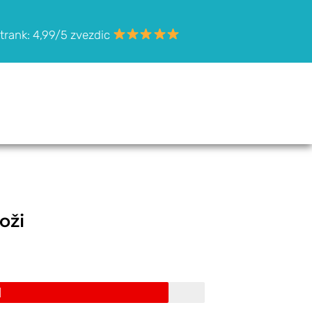
trank: 4,99/5 zvezdic
oži
I