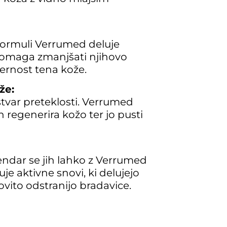
 formuli Verrumed deluje
omaga zmanjšati njihovo
ernost tena kože.
že:
stvar preteklosti. Verrumed
n regenerira kožo ter jo pusti
vendar se jih lahko z Verrumed
e aktivne snovi, ki delujejo
ovito odstranijo bradavice.