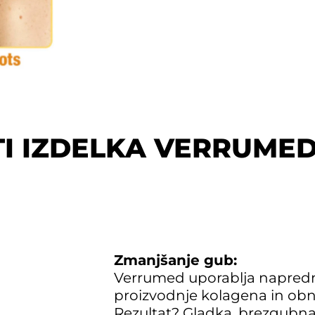
I IZDELKA VERRUMED
Zmanjšanje gub:
Verrumed uporablja napredn
proizvodnje kolagena in obna
Rezultat? Gladka, brezgubna