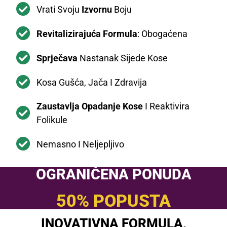
Vrati Svoju
Izvornu
Boju
Revitalizirajuća Formula
: Obogaćena
Sprječava
Nastanak Sijede Kose
Kosa Gušća, Jača I Zdravija
Zaustavlja Opadanje Kose
I Reaktivira
Folikule
Nemasno I Neljepljivo
OGRANIČENA PONUDA
50% POPUSTA
INOVATIVNA FORMULA,