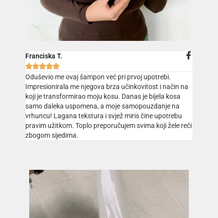
Franciska T.





Oduševio me ovaj šampon već pri prvoj upotrebi.
Impresionirala me njegova brza učinkovitost i način na
koji je transformirao moju kosu. Danas je bijela kosa
samo daleka uspomena, a moje samopouzdanje na
vrhuncu! Lagana tekstura i svjež miris čine upotrebu
pravim užitkom. Toplo preporučujem svima koji žele reći
zbogom sijedima.