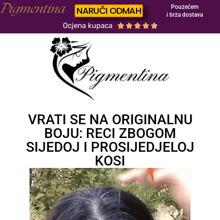
Pouzećem
NARUČI ODMAH
i brza dostava
Ocjena kupaca





VRATI SE NA ORIGINALNU
BOJU: RECI ZBOGOM
SIJEDOJ I PROSIJEDJELOJ
KOSI