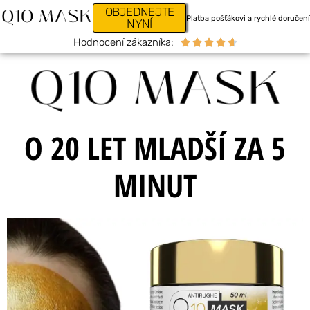
OBJEDNEJTE
Platba pošťákovi a rychlé doručení
NYNÍ
Hodnocení zákazníka:





O 20 LET MLADŠÍ ZA 5
MINUT