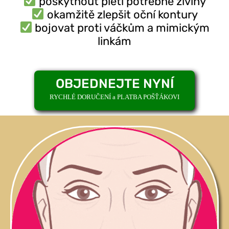
poskytnout pleti potřebné živiny
okamžitě zlepšit oční kontury
bojovat proti váčkům a mimickým
linkám
OBJEDNEJTE NYNÍ
RYCHLÉ DORUČENÍ a PLATBA POŠŤÁKOVI