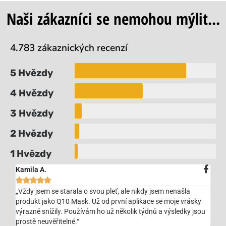
Naši zákazníci se nemohou mýlit...
4.783 zákaznických recenzí
5 Hvězdy
4 Hvězdy
3 Hvězdy
2 Hvězdy
1 Hvězdy
Kamila A.





„Vždy jsem se starala o svou pleť, ale nikdy jsem nenašla
produkt jako Q10 Mask. Už od první aplikace se moje vrásky
výrazně snížily. Používám ho už několik týdnů a výsledky jsou
prostě neuvěřitelné.“