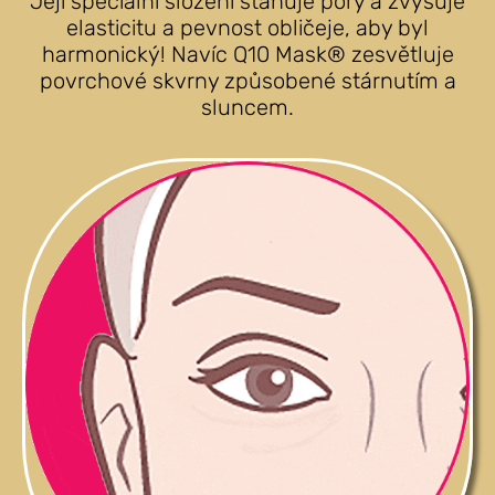
Její speciální složení stahuje póry a zvyšuje
elasticitu a pevnost obličeje, aby byl
harmonický! Navíc Q10 Mask® zesvětluje
povrchové skvrny způsobené stárnutím a
sluncem.