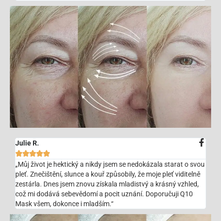
Julie R.





„Můj život je hektický a nikdy jsem se nedokázala starat o svou
pleť. Znečištění, slunce a kouř způsobily, že moje pleť viditelně
zestárla. Dnes jsem znovu získala mladistvý a krásný vzhled,
což mi dodává sebevědomí a pocit uznání. Doporučuji Q10
Mask všem, dokonce i mladším.“