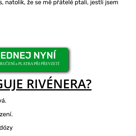
, natolik, že se mě přátelé ptali, jestli jsem
EDNEJ NYNÍ
UČENÍ a PLATBA PŘI PŘEVZETÍ
GUJE RIVÉNERA?
vá.
zení.
 dózy