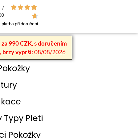




 /
00

platba při doručení
n za 990 CZK, s doručením
 brzy vyprší:
08/08/2026
Pokožky
tury
ikace
Typy Pleti
i Pokožky