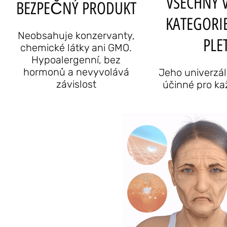
VŠECHNY 
BEZPEČNÝ PRODUKT
KATEGORIE
Neobsahuje konzervanty,
PLET
chemické látky ani GMO.
Hypoalergenní, bez
hormonů a nevyvolává
Jeho univerzál
závislost
účinné pro k