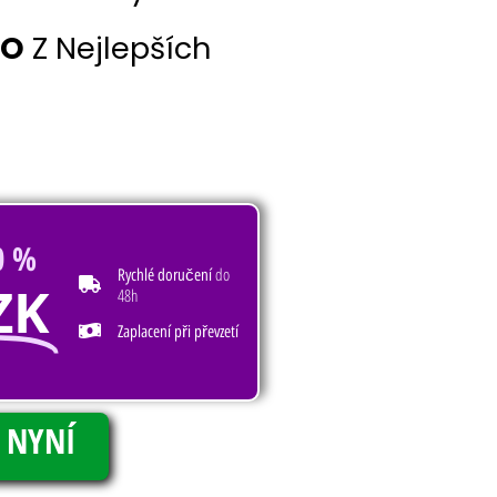
NO
Z Nejlepších
0 %
do
Rychlé doručení
ZK
48h
Zaplacení při převzetí
 NYNÍ