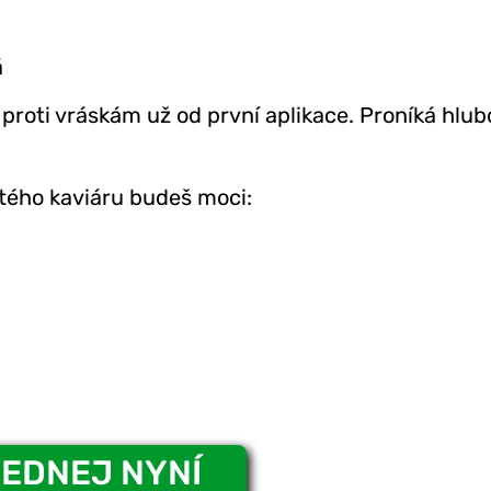
á
t proti vráskám už od první aplikace. Proníká hlub
atého kaviáru budeš moci:
EDNEJ NYNÍ