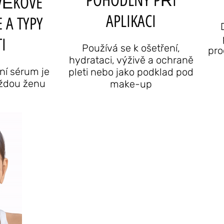
POHODLNÝ PŘI
VĚKOVÉ
APLIKACI
 A TYPY
I
Používá se k ošetření,
pro
hydrataci, výživě a ochraně
ní sérum je
pleti nebo jako podklad pod
aždou ženu
make-up