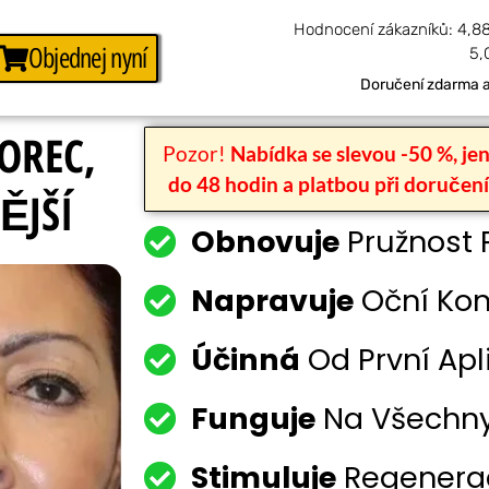
Hodnocení zákazníků: 4,88
Objednej nyní
5,
Doručení zdarma a 
OREC,
Pozor!
Nabídka se slevou -50 %, je
do 48 hodin a platbou při doručení,
ĚJŠÍ
Obnovuje
Pružnost 
Napravuje
Oční Kon
Účinná
Od První Apl
Funguje
Na Všechny 
Stimuluje
Regenerac