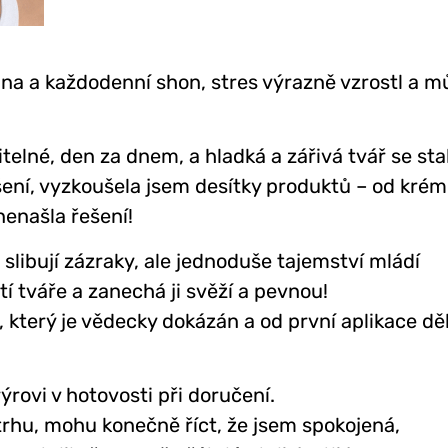
na a každodenní shon, stres výrazně vzrostl a m
itelné, den za dnem, a hladká a zářivá tvář se sta
šení, vyzkoušela jsem desítky produktů – od kré
enašla řešení!
libují zázraky, ale jednoduše tajemství mládí
í tváře a zanechá ji svěží a pevnou!
terý je vědecky dokázán a od první aplikace dě
ýrovi v hotovosti při doručení.
trhu, mohu konečně říct, že jsem spokojená,