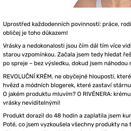
Uprostřed každodenních povinností: práce, rodi
obličej je toho důkazem!
Vrásky a nedokonalosti jsou čím dál tím více vid
starou vzpomínkou. Začala jsem tedy hledat ře
po spreje – bez výsledku, dokud jsem náhodou n
REVOLUČNÍ KRÉM, ne obyčejné hlouposti, které s
hvězd a módních blogerek, které zastaví stárnut
O jakém produktu mluvím? O RIVÉNERA: krému, k
vrásky neviditelnými!
Produkt dorazil do 48 hodin a zaplatila jsem kur
Poté, co jsem vyzkoušela všechny produkty na 