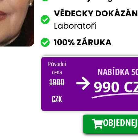
VĚDECKY DOKÁZÁ
Laboratoří
100% ZÁRUKA
Původní
NABÍDKA 5
cena
990 C
1980
CZK
OBJEDNEJ