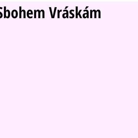
t Sbohem Vráskám