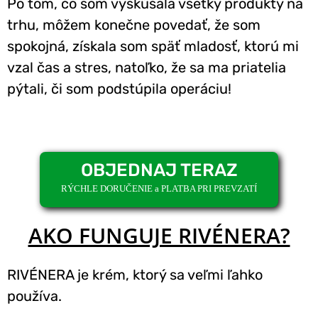
Po tom, čo som vyskúšala všetky produkty na
trhu, môžem konečne povedať, že som
spokojná, získala som späť mladosť, ktorú mi
vzal čas a stres, natoľko, že sa ma priatelia
pýtali, či som podstúpila operáciu!
OBJEDNAJ TERAZ
RÝCHLE DORUČENIE a PLATBA PRI PREVZATÍ
AKO FUNGUJE RIVÉNERA?
RIVÉNERA je krém, ktorý sa veľmi ľahko
používa.