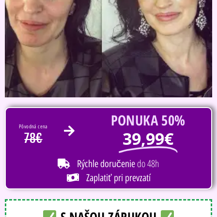
PONUKA 50%
Pôvodná cena
39,99€
78€
do 48h
Rýchle doručenie
Zaplatiť pri prevzatí
S NAŠOU ZÁRUKOU