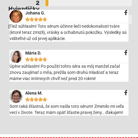
2
Hviezdičky
Johana G.



1


Hviezdičky
Tiež súhlasím! Toto sérum účinne lieči nedokonalosti tváre
(ktoré teraz zmizli), vrásky a ochabnutú pokožku. Výsledky sú
viditeľné už od prvej aplikácie.
Mária D.





Úplne súhlasím! Po použití tohto séra sa môj manžel začal
znovu zaujímať o mňa, prežila som druhú mladosť a teraz
máme viac intímnych chvíľ než pred 20 rokmi!
Alena M.





Som taká šťastná, že som našla toto sérum! Zmenilo mi veľa
vecí v živote. Teraz mám opäť šťastie pravej ženy… ďakujem!