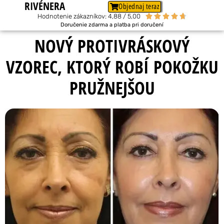
RIVÉNERA
Objednaj teraz
Hodnotenie zákazníkov: 4,88 / 5,00





Doručenie zdarma a platba pri doručení
NOVÝ PROTIVRÁSKOVÝ
VZOREC, KTORÝ ROBÍ POKOŽKU
PRUŽNEJŠOU