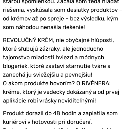
starou spomienkou. Začala som teda hľadať
riešenia, vyskúšala som desiatky produktov –
od krémov až po spreje – bez výsledku, kým
som náhodou nenašla riešenie!
REVOLUČNÝ KRÉM, nie obyčajné hlúposti,
ktoré sľubujú zázraky, ale jednoducho
tajomstvo mladosti hviezd a módnych
blogeriek, ktoré zastaví starnutie tváre a
zanechá ju sviežejšiu a pevnejšiu!
O akom produkte hovorím? O RIVÉNERA:
kréme, ktorý je vedecky dokázaný a od prvej
aplikácie robí vrásky neviditeľnými!
Produkt dorazil do 48 hodín a zaplatila som
kuriérovi v hotovosti pri doručení.