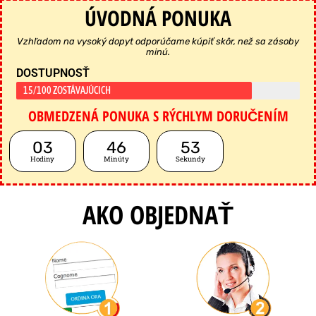
ÚVODNÁ PONUKA
Vzhľadom na vysoký dopyt odporúčame kúpiť skôr, než sa zásoby
minú.
DOSTUPNOSŤ
15/100 ZOSTÁVAJÚCICH
OBMEDZENÁ PONUKA S RÝCHLYM DORUČENÍM
03
46
52
Hodiny
Minúty
Sekundy
AKO OBJEDNAŤ