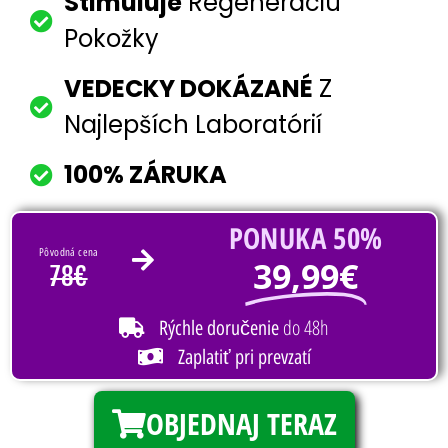
Stimuluje
Regeneráciu
Pokožky
VEDECKY DOKÁZANÉ
Z
Najlepších Laboratórií
100% ZÁRUKA
PONUKA 50%
Pôvodná cena
39,99€
78€
do 48h
Rýchle doručenie
Zaplatiť pri prevzatí
OBJEDNAJ TERAZ