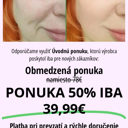
Úvodnú ponuku
Odporúčame využiť
, ktorú výrobca
poskytol iba pre nových zákazníkov:
Obmedzená ponuka
namiesto 78€
PONUKA 50% IBA
39,99€
Platba pri prevzatí a rýchle doručenie