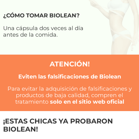
¿CÓMO TOMAR BIOLEAN?
Una cápsula dos veces al día
antes de la comida.
ATENCIÓN!
Eviten las falsificaciones de Biolean
Para evitar la adquisición de falsificaciones y
productos de baja calidad, compren el
tratamiento
solo en el sitio web oficial
¡ESTAS CHICAS YA PROBARON
BIOLEAN!