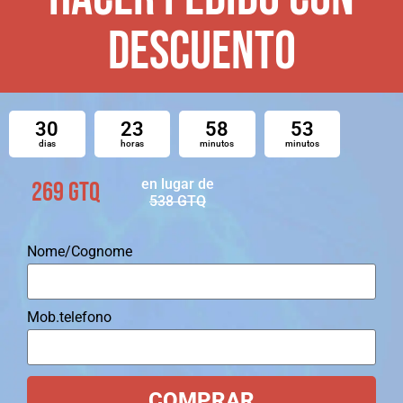
DESCUENTO
30
23
58
52
dias
horas
minutos
minutos
en lugar de
269 GTQ
538
GTQ
Nome/Cognome
Mob.telefono
COMPRAR