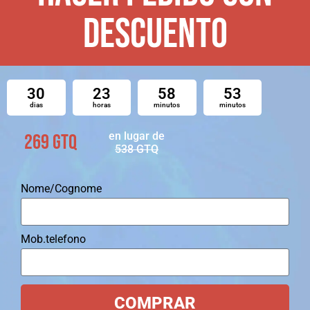
DESCUENTO
30
23
58
52
dias
horas
minutos
minutos
en lugar de
269 GTQ
538
GTQ
Nome/Cognome
Mob.telefono
COMPRAR