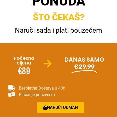
PONUDA
ŠTO ČEKAŠ?
Naruči sada i plati pouzećem
Početna
DANAS SAMO
cijena
€29,99
€89
Besplatna Dostava
u 48h
Plaćanje pouzećem
NARUČI ODMAH