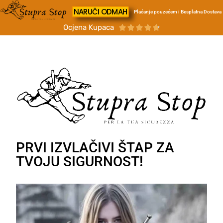
NARUČI ODMAH
Plaćanje pouzećem i Besplatna Dostava
Ocjena Kupaca





PRVI IZVLAČIVI ŠTAP ZA
TVOJU SIGURNOST!