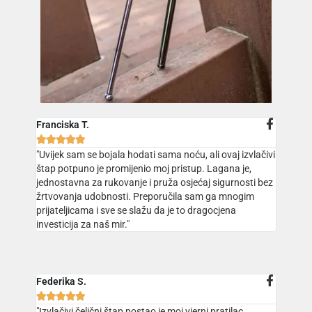
Franciska T.





"Uvijek sam se bojala hodati sama noću, ali ovaj izvlačivi
štap potpuno je promijenio moj pristup. Lagana je,
jednostavna za rukovanje i pruža osjećaj sigurnosti bez
žrtvovanja udobnosti. Preporučila sam ga mnogim
prijateljicama i sve se slažu da je to dragocjena
investicija za naš mir."
Federika S.





"Izvlačivi čelični štap postao je moj vjerni pratilac