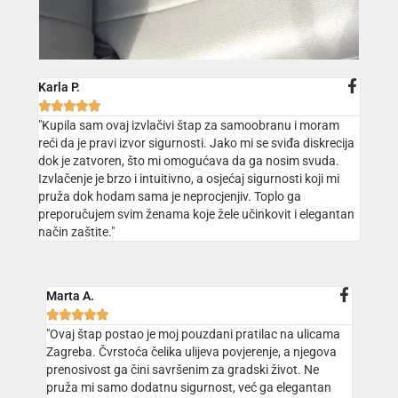
Karla P.





"Kupila sam ovaj izvlačivi štap za samoobranu i moram
reći da je pravi izvor sigurnosti. Jako mi se sviđa diskrecija
dok je zatvoren, što mi omogućava da ga nosim svuda.
Izvlačenje je brzo i intuitivno, a osjećaj sigurnosti koji mi
pruža dok hodam sama je neprocjenjiv. Toplo ga
preporučujem svim ženama koje žele učinkovit i elegantan
način zaštite."
Marta A.





"Ovaj štap postao je moj pouzdani pratilac na ulicama
Zagreba. Čvrstoća čelika ulijeva povjerenje, a njegova
prenosivost ga čini savršenim za gradski život. Ne
pruža mi samo dodatnu sigurnost, već ga elegantan