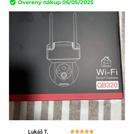
Overený nákup 06/05/2025
Lukáš T.




