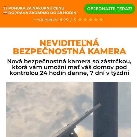
PONUKA ZA NÁKUPNÚ CENU
OBJEDNAJTE TERAZ!
DOPRAVA ZADARMO DO 48 HODÍN
Hodnotenie: 4,99 / 5
NEVIDITEĽNÁ
BEZPEČNOSTNÁ KAMERA
Nová bezpečnostná kamera so zástrčkou,
ktorá vám umožní mať váš domov pod
kontrolou 24 hodín denne, 7 dní v týždni