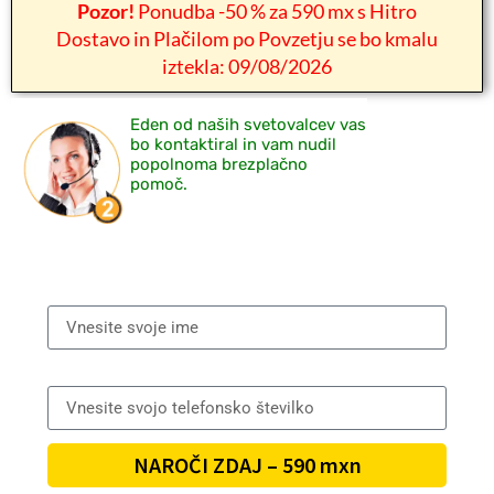
Pozor!
Ponudba -50 % za 590 mx s Hitro
Dostavo in Plačilom po Povzetju se bo kmalu
iztekla: 09/08/2026
Eden od naših svetovalcev vas
bo kontaktiral in vam nudil
popolnoma brezplačno
pomoč.
Ime in Priimek
Telefonska številka
NAROČI ZDAJ – 590 mxn