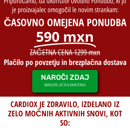
Priporočamo, da izkoristite Uvodno Ponudbo, ki jo
je proizvajalec omogočil le novim strankam:
ČASOVNO OMEJENA PONUDBA
590 mxn
ZAČETNA CENA 1299 mxn
Plačilo po povzetju in brezplačna dostava
NAROČI ZDAJ
BREZPLAČNA DOSTAVA
CARDIOX JE ZDRAVILO, IZDELANO IZ
ZELO MOČNIH AKTIVNIH SNOVI, KOT
SO: