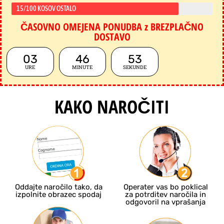
15/100 KOSOV OSTALO
ČASOVNO OMEJENA PONUDBA z BREZPLAČNO
DOSTAVO
03
46
51
URE
MINUTE
SEKUNDE
KAKO NAROČITI
Oddajte naročilo tako, da
Operater vas bo poklical
izpolnite obrazec spodaj
za potrditev naročila in
odgovoril na vprašanja