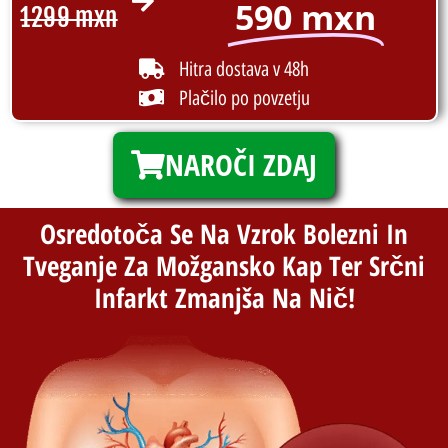
590 mxn
1299 mxn
Hitra dostava v 48h
Plačilo po povzetju
NAROČI ZDAJ
Osredotoča Se Na Vzrok Bolezni In
Tveganje Za Možgansko Kap Ter Srčni
Infarkt Zmanjša Na Nič!