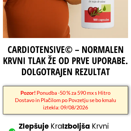
CARDIOTENSIVE© – NORMALEN
KRVNI TLAK ŽE OD PRVE UPORABE.
DOLGOTRAJEN REZULTAT
Pozor!
Ponudba -50 % za 590 mx s Hitro
Dostavo in Plačilom po Povzetju se bo kmalu
iztekla: 09/08/2026
Zlepšuje
Kra
Izboljša
Krvni