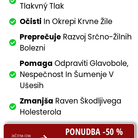
Tlakvný Tlak
Očisti
In Okrepi Krvne Žile
Preprečuje
Razvoj Srčno-Žilnih
Bolezni
Pomaga
Odpraviti Glavobole,
Nespečnost In Šumenje V
Ušesih
Zmanjša
Raven Škodljivega
Holesterola
PONUDBA -50 %
ZAČETNA CENA