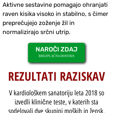
Aktivne sestavine pomagajo ohranjati
raven kisika visoko in stabilno, s čimer
preprečujejo zoženje žil in
normalizirajo srčni utrip.
NAROČI ZDAJ
BREZPLAČNA DOSTAVA
REZULTATI RAZISKAV
V kardiološkem sanatoriju leta 2018 so
izvedli klinične teste, v katerih sta
sodelovali dve skupini moških in žensk,