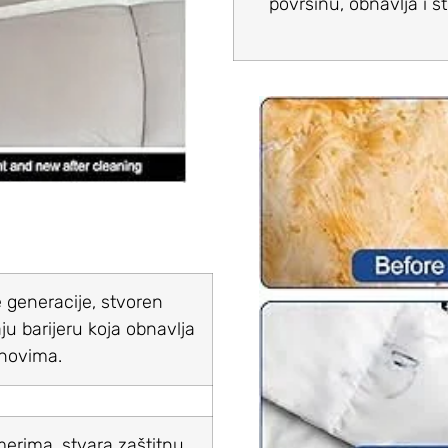
površinu, obnavlja i š
 generacije, stvoren
u barijeru koja obnavlja
 novima.
merima, stvara zaštitnu