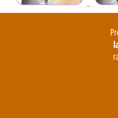
Pr
l
r