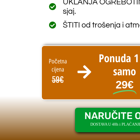
UKLANJA OGREBOTINE 
sjaj.
ŠTITI od trošenja i atm
Ponuda 1
Početna
samo
cijena
59€
29€
NARUČITE 
DOSTAVA U 48h i PLAĆAN