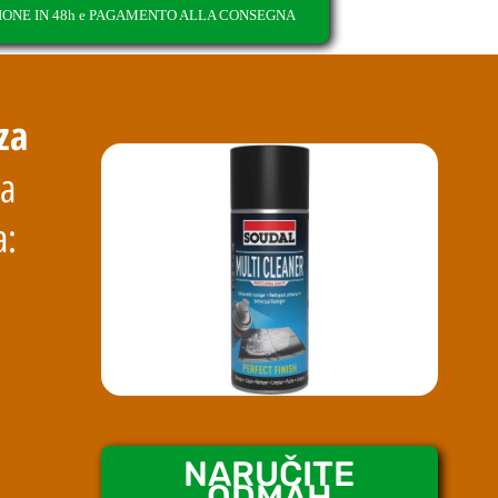
IONE IN 48h e PAGAMENTO ALLA CONSEGNA
za
na
a:
NARUČITE
ODMAH