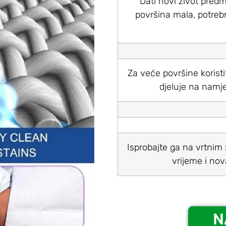
Dati novi život pred
površina mala, potreb
Za veće površine korist
djeluje na namje
Isprobajte ga na vrtnim 
vrijeme i nov
N