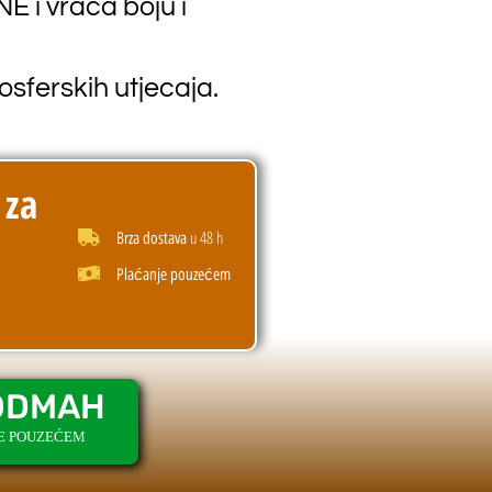
i vraća boju i
osferskih utjecaja.
 za
u 48 h
Brza dostava
Plaćanje pouzećem
ODMAH
JE POUZEĆEM