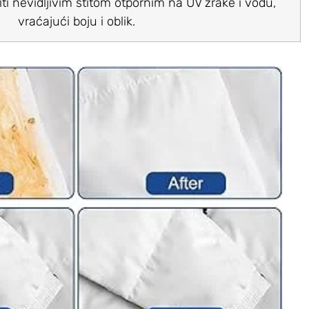
titi nevidljivim štitom otpornim na UV zrake i vodu,
vraćajući boju i oblik.