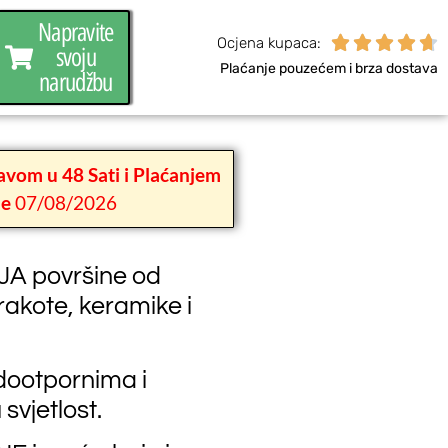
Napravite





Ocjena kupaca:
svoju
Plaćanje pouzećem i brza dostava
narudžbu
vom u 48 Sati i Plaćanjem
če
07/08/2026
A površine od
erakote, keramike i
odootpornima i
svjetlost.