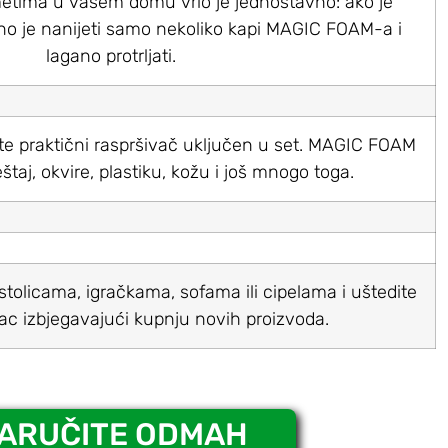
metima u vašem domu vrlo je jednostavno: ako je
no je nanijeti samo nekoliko kapi MAGIC FOAM-a i
lagano protrljati.
ite praktični raspršivač uključen u set. MAGIC FOAM
štaj, okvire, plastiku, kožu i još mnogo toga.
stolicama, igračkama, sofama ili cipelama i uštedite
ac izbjegavajući kupnju novih proizvoda.
ARUČITE ODMAH