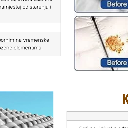
 namještaj od starenja i
otpornim na vremenske
izložene elementima.