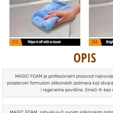
OPIS
MAGIC FOAM je profesionalni proizvod najnovije
posebnom formulom silikonskih polimera koji stvaraj
i regenerira površine, čineći ih kao
MAGIC FOAM, zahvaljujući svojim silikonskim poli