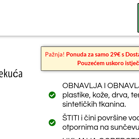
Pažnja!
Ponuda za samo 29€ s Dosta
Pouzećem uskoro istje
Tekuća
OBNAVLJA I OBNAVLJ
plastike, kože, drva, t
sintetičkih tkanina.
ŠTITI i čini površine v
otpornima na sunčevu 