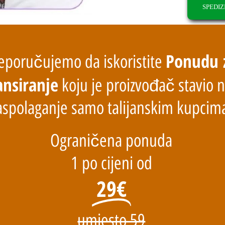
SPEDIZ
Ponudu 
eporučujemo da iskoristite
ansiranje
koju je proizvođač stavio 
aspolaganje samo talijanskim kupcim
Ograničena ponuda
1 po cijeni od
29€
umjesto 59