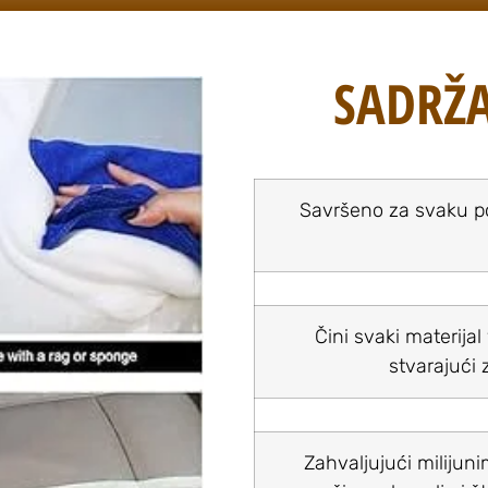
SADRŽA
Savršeno za svaku pov
Čini svaki materija
stvarajući z
Zahvaljujući milijun