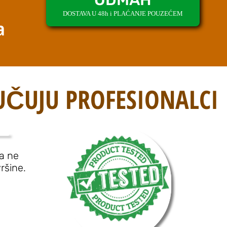
DOSTAVA U 48h i PLAĆANJE POUZEĆEM
a
UČUJU PROFESIONALCI
a ne
ršine.