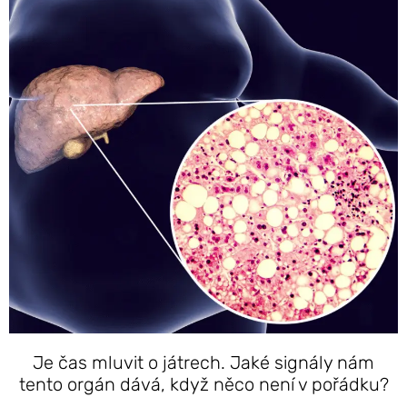
Je čas mluvit o játrech. Jaké signály nám
tento orgán dává, když něco není v pořádku?