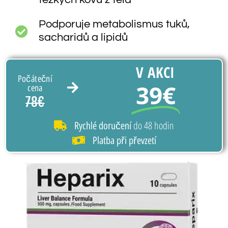
Podporuje metabolismus tuků,
sacharidů a lipidů
V AKCI
Počáteční
39€
cena
78€
do 48 hodin
Rychlé doručení
Platba při převzetí