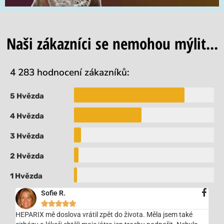
Naši zákazníci se nemohou mýlit...
4 283 hodnocení zákazníků:
5 Hvězda
4 Hvězda
3 Hvězda
2 Hvězda
1 Hvězda
Sofie R.





HEPARIX mě doslova vrátil zpět do života. Měla jsem také