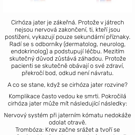
Cirhóza jater je zákeřná. Protože v játrech
nejsou nervová zakončení, ti, kteří jsou
postiženi, vykazují pouze sekundární příznaky.
Radí se s odborníky (dermatolog, neurolog,
endokrinolog) a podstupují léčbu. Mezitím
skutečný důvod zůstává záhadou. Protože
pacienti se skutečně obávají o své zdraví,
překročí bod, odkud není návratu.
A co se stane, když se cirhóza jater rozvine?
Komplikace často vedou ke smrti. Pokročilá
cirhóza jater může mít následující následky:
Nervový systém při jaterním kómatu nedokáže
odolat otravě.
Trombóza: Krev začne srážet a tvoří se