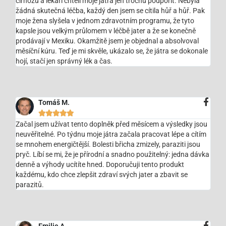
cirhózu a lékaři chtěli moje játra jen trochu podpořit. Nebyla
žádná skutečná léčba, každý den jsem se cítila hůř a hůř. Pak
moje žena slyšela v jednom zdravotním programu, že tyto
kapsle jsou velkým průlomem v léčbě jater a že se konečně
prodávají v Mexiku. Okamžitě jsem je objednal a absolvoval
měsíční kúru. Teď je mi skvěle, ukázalo se, že játra se dokonale
hojí, stačí jen správný lék a čas.
Tomáš M.





Začal jsem užívat tento doplněk před měsícem a výsledky jsou
neuvěřitelné. Po týdnu moje játra začala pracovat lépe a cítím
se mnohem energičtější. Bolesti břicha zmizely, paraziti jsou
pryč. Líbí se mi, že je přírodní a snadno použitelný: jedna dávka
denně a výhody ucítíte hned. Doporučuji tento produkt
každému, kdo chce zlepšit zdraví svých jater a zbavit se
parazitů.