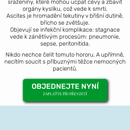
sraženiny, které mohou ucpat cévy a zbavit
orgány kyslíku, což vede k smrti.
Ascites je hromadění tekutiny v břišní dutině,
břicho se zvětšuje.
Objevují se infekční komplikace: stagnace
vede k zánětlivým procesům: pneumonie,
sepse, peritonitida.
Nikdo nechce čelit tomuto hororu. A upřímně,
necítím soucit s příbuznými těžce nemocných
pacientů.
OBJEDNEJTE NYNÍ
ZAPLAŤTE PŘI PŘEVZETÍ