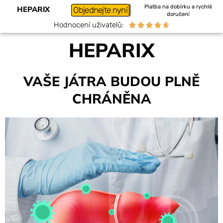
Platba na dobírku a rychlé
HEPARIX
Objednejte nyní
doručení
Hodnocení uživatelů:





HEPARIX
VAŠE JÁTRA BUDOU PLNĚ
CHRÁNĚNA