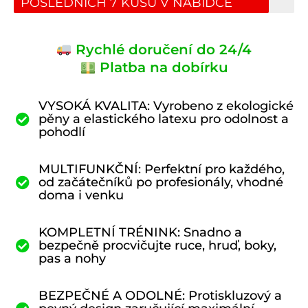
POSLEDNÍCH 7 KUSŮ V NABÍDCE
Rychlé doručení do 24/4
Platba na dobírku
VYSOKÁ KVALITA: Vyrobeno z ekologické
pěny a elastického latexu pro odolnost a
pohodlí
MULTIFUNKČNÍ: Perfektní pro každého,
od začátečníků po profesionály, vhodné
doma i venku
KOMPLETNÍ TRÉNINK: Snadno a
bezpečně procvičujte ruce, hruď, boky,
pas a nohy
BEZPEČNÉ A ODOLNÉ: Protiskluzový a