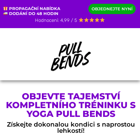
PROPAGAČNÍ NABÍDKA
OBJEDNEJTE NYNÍ
DODÁNÍ DO 48 HODIN
Hodnocení: 4,99 / 5
OBJEVTE TAJEMSTVÍ
KOMPLETNÍHO TRÉNINKU S
YOGA PULL BENDS
Získejte dokonalou kondici s naprostou
lehkostí!