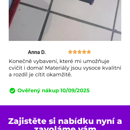
Anna D.





Konečně vybavení, které mi umožňuje
cvičit i doma! Materiály jsou vysoce kvalitní
a rozdíl je cítit okamžitě.
Ověřený nákup 10/09/2025
Zajistěte si nabídku nyní a
zavoláme vám