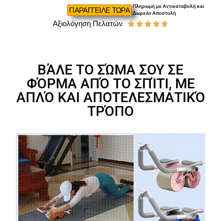
Πληρωμή με Αντικαταβολή και
ΠΑΡΑΓΓΕΙΛΕ ΤΩΡΑ
Δωρεάν Αποστολή
Αξιολόγηση Πελατών





ΒΆΛΕ ΤΟ ΣΏΜΑ ΣΟΥ ΣΕ
ΦΌΡΜΑ ΑΠΌ ΤΟ ΣΠΊΤΙ, ΜΕ
ΑΠΛΌ ΚΑΙ ΑΠΟΤΕΛΕΣΜΑΤΙΚΌ
ΤΡΌΠΟ