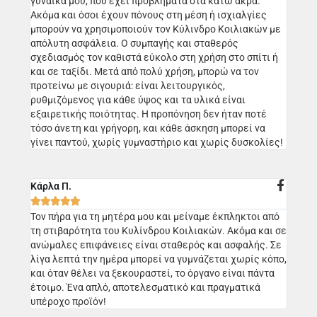
γυναίκα μου, που έχει προβλήματα στα κάτω άκρα.
Ακόμα και όσοι έχουν πόνους στη μέση ή ισχιαλγίες
μπορούν να χρησιμοποιούν τον Κύλινδρο Κοιλιακών με
απόλυτη ασφάλεια. Ο συμπαγής και σταθερός
σχεδιασμός τον καθιστά εύκολο στη χρήση στο σπίτι ή
και σε ταξίδι. Μετά από πολύ χρήση, μπορώ να τον
προτείνω με σιγουριά: είναι λειτουργικός,
ρυθμιζόμενος για κάθε ύψος και τα υλικά είναι
εξαιρετικής ποιότητας. Η προπόνηση δεν ήταν ποτέ
τόσο άνετη και γρήγορη, και κάθε άσκηση μπορεί να
γίνει παντού, χωρίς γυμναστήριο και χωρίς δυσκολίες!
Κάρλα Π.





Τον πήρα για τη μητέρα μου και μείναμε έκπληκτοι από
τη στιβαρότητα του Κυλίνδρου Κοιλιακών. Ακόμα και σε
ανώμαλες επιφάνειες είναι σταθερός και ασφαλής. Σε
λίγα λεπτά την ημέρα μπορεί να γυμνάζεται χωρίς κόπο,
και όταν θέλει να ξεκουραστεί, το όργανο είναι πάντα
έτοιμο. Ένα απλό, αποτελεσματικό και πραγματικά
υπέροχο προϊόν!