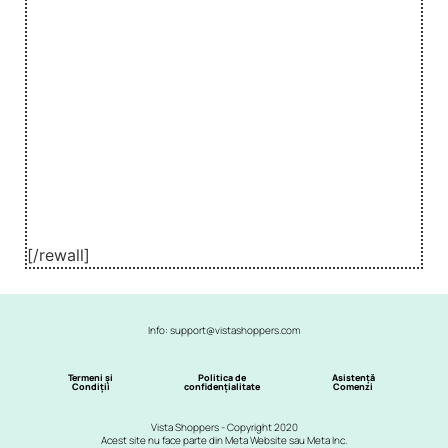
[/rewall]
Info: support@vistashoppers.com
Termeni și
Politica de
Asistență
Condiții
confidențialitate
Comenzi
Vista Shoppers - Copyright 2020
Acest site nu face parte din Meta Website sau Meta Inc.