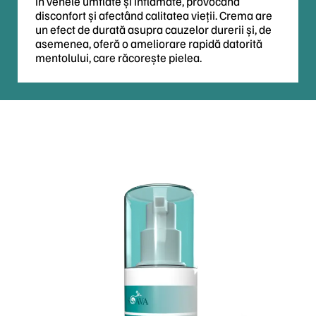
în venele umflate și inflamate, provocând
disconfort și afectând calitatea vieții. Crema are
un efect de durată asupra cauzelor durerii și, de
asemenea, oferă o ameliorare rapidă datorită
mentolului, care răcorește pielea.