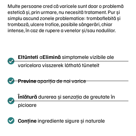
Multe persoane cred că varicele sunt doar o problemă
estetică și, prin urmare, nu necesită tratament. Pur și
simplu ascund zonele problematice: tromboflebită și
tromboză, ulcere trofice, posibile sângerări, chiar
intense, în caz de rupere a venelor și/sau nodulilor.
Eltünteti
a
Elimină
simptomele vizibile ale
varicelora visszerek látható tüneteit
Previne
apariția de noi varice
Înlătură
durerea și senzația de greutate în
picioare
Conține
ingrediente sigure și naturale